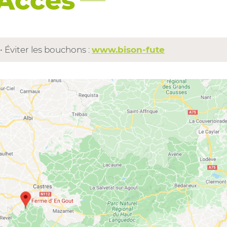
Accès
• Éviter les bouchons :
www.bison-fute