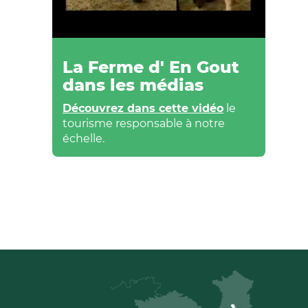
La Ferme d' En Gout
dans les médias
Découvrez dans cette vidéo
le
tourisme responsable à notre
échelle.