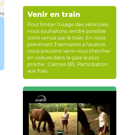
Venir en train
Pour limiter l'usage des véhicules,
nous souhaitons rendre possible
votre venue par le train. En nous
prévenant 3 semaines à l'avance
nous pouvons venir vous chercher
en voiture dans la gare la plus
proche : Castres (81). Participation
aux frais.