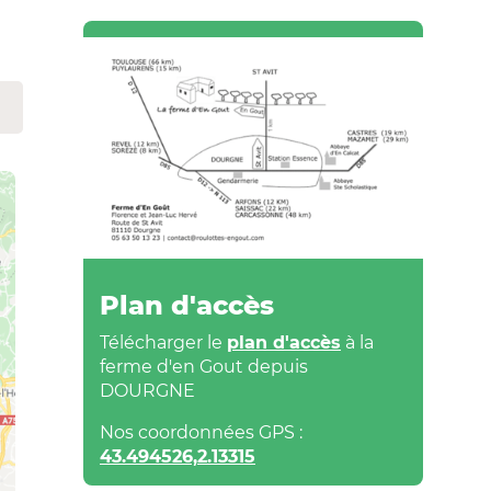
Plan d'accès
Télécharger le
plan d'accès
à la
ferme d'en Gout depuis
DOURGNE
Nos coordonnées GPS :
43.494526,2.13315